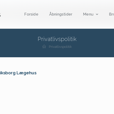
Forside
Åbningstider
Menu
Br
Privatlivspolitik
Privatlivspolitik
 Eriksborg Lægehus