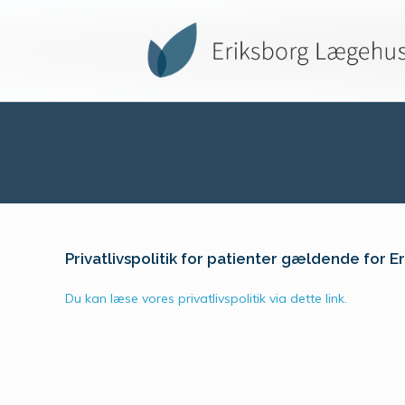
Privatlivspolitik for patienter gældende for
Du kan læse vores privatlivspolitik via dette link.