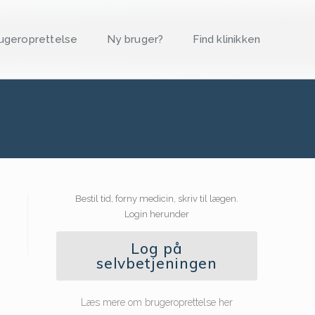
ugeroprettelse
Ny bruger?
Find klinikken
Bestil tid, forny medicin, skriv til lægen.
Login herunder
Log på
selvbetjeningen
Læs mere om brugeroprettelse her