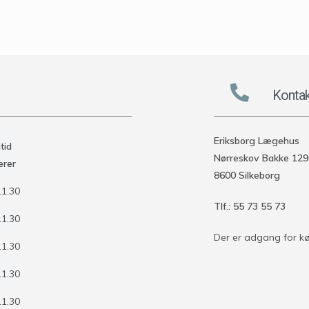
Kontak
Eriksborg Lægehus
tid
Nørreskov Bakke 129
ærer
8600 Silkeborg
11.30
Tlf.: 55 73 55 73
11.30
Der er adgang for kø
11.30
11.30
11.30