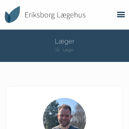
Læger
Læger